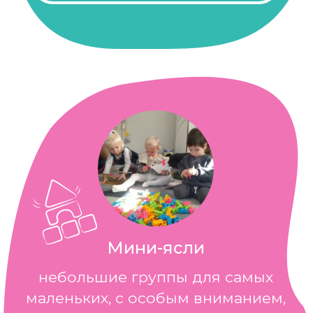
бабушкиных внуков в деревне.
Подойдет также, если нужно
заменить госсад на лето
дачным форматом.
Подробнее
Как к нам поступить
Узнайте длительность
адаптации вашего