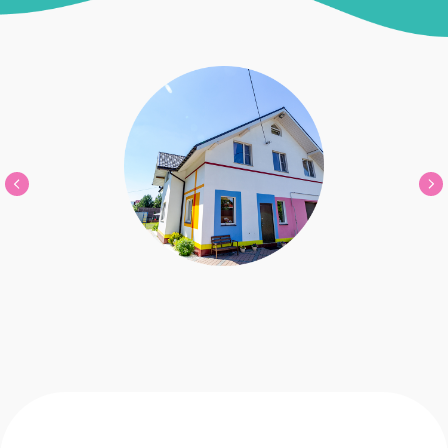
Классический детский сад
полноценные группы с мягкой
адаптацией, развивающим
блоком, прогулкой
и пятиразовым питанием.
Подробнее